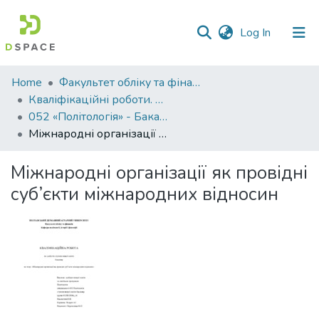
(current)
Log In
Communities
Home
Факультет обліку та фінансів
&
Кваліфікаційні роботи. Факультет обліку та фінансів
Collections
052 «Політологія» - Бакалаври 2024-2025
Міжнародні організації як провідні суб’єкти міжнародних відносин
All of DSpace
Міжнародні організації як провідні
Statistics
суб’єкти міжнародних відносин