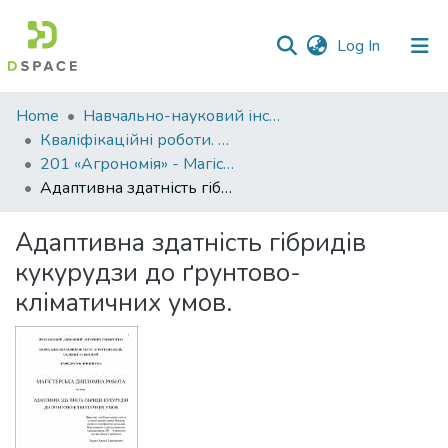
(current)
Log In
Communities
Home
Навчально-науковий інститут агротехнологій, селекції та екології
&
Кваліфікаційні роботи. ННІ агротехнологій, селекції та екології
Collections
201 «Агрономія» - Магістри 2021-2022
Адаптивна здатність гібридів кукурудзи до ґрунтово-кліматичних умов.
All of DSpace
Адаптивна здатність гібридів
Statistics
кукурудзи до ґрунтово-
кліматичних умов.