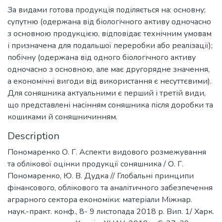
За видами готова продукція поділяється на: основну;
супутню (одержана від біологічного активу одночасно
з основною продукцією, відповідає технічним умовам
і призначена для подальшої переробки або реалізації);
побічну (одержана від одного біологічного активу
одночасно з основною, але має другорядне значення,
а економічні вигоди від використання є несуттєвими).
Для соняшника актуальними є перший і третій види,
що представлені насінням соняшника після доробки та
кошиками й соняшничинням.
Description
Пономаренко О. Г. Аспекти видового розмежування
та облікової оцінки продукції соняшника / О. Г.
Пономаренко, Ю. В. Дудка // Глобальні принципи
фінансового, облікового та аналітичного забезпечення
аграрного сектора економіки: матеріали Міжнар.
наук.-практ. конф., 8- 9 листопада 2018 р. Вип. 1/ Харк.