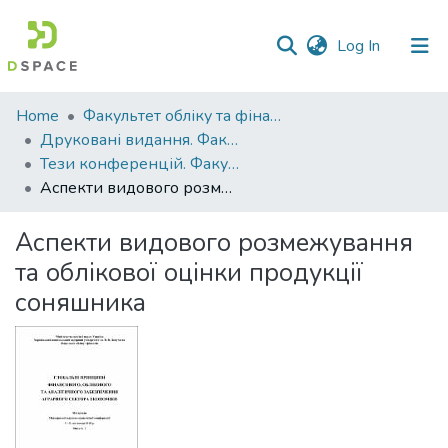
(current)
Log In
Communities
Home
Факультет обліку та фінансів
&
Друковані видання. Факультет обліку та фінансів
Collections
Тези конференцій. Факультет обліку та фінансів
Аспекти видового розмежування та облікової оцінки продукції соняшника
All of DSpace
Аспекти видового розмежування
Statistics
та облікової оцінки продукції
соняшника