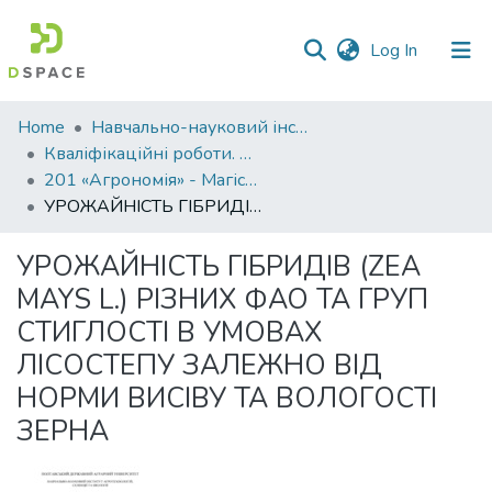
(current)
Log In
Communities
Home
Навчально-науковий інститут агротехнологій, селекції та екології
&
Кваліфікаційні роботи. ННІ агротехнологій, селекції та екології
Collections
201 «Агрономія» - Магістри 2024-2025
УРОЖАЙНІСТЬ ГІБРИДІВ (ZEA MAYS L.) РІЗНИХ ФАО ТА ГРУП СТИГЛОСТІ В УМОВАХ ЛІСОСТЕПУ ЗАЛЕЖНО ВІД НОРМИ ВИСІВУ ТА ВОЛОГОСТІ ЗЕРНА
All of DSpace
УРОЖАЙНІСТЬ ГІБРИДІВ (ZEA
Statistics
MAYS L.) РІЗНИХ ФАО ТА ГРУП
СТИГЛОСТІ В УМОВАХ
ЛІСОСТЕПУ ЗАЛЕЖНО ВІД
НОРМИ ВИСІВУ ТА ВОЛОГОСТІ
ЗЕРНА