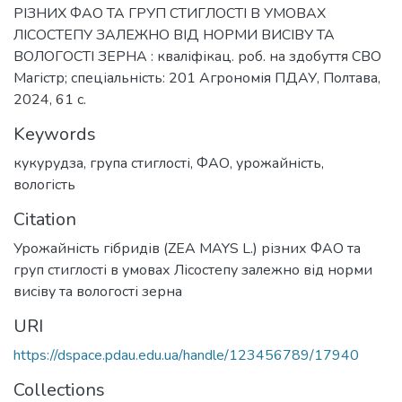
РІЗНИХ ФАО ТА ГРУП СТИГЛОСТІ В УМОВАХ
ЛІСОСТЕПУ ЗАЛЕЖНО ВІД НОРМИ ВИСІВУ ТА
ВОЛОГОСТІ ЗЕРНА : кваліфікац. роб. на здобуття СВО
Магістр; спеціальність: 201 Агрономія ПДАУ, Полтава,
2024, 61 с.
Keywords
кукурудза
,
група стиглості
,
ФАО
,
урожайність
,
вологість
Citation
Урожайність гібридів (ZEA MAYS L.) різних ФАО та
груп стиглості в умовах Лісостепу залежно від норми
висіву та вологості зерна
URI
https://dspace.pdau.edu.ua/handle/123456789/17940
Collections