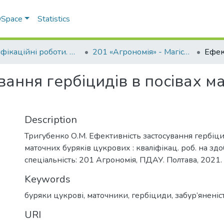
 DSpace
Statistics
Кваліфікаційні роботи. ННІ агротехнологій, селекції та екології
201 «Агрономія» - Магістри 2021-2022
вання гербіцидів в посівах м
Description
Тригубенко О.М. Ефективність застосування гербіци
маточних буряків цукрових : кваліфікац. роб. на здо
спеціальність: 201 Агрономія, ПДАУ. Полтава, 2021. 
Keywords
буряки цукрові
,
маточники
,
гербіциди
,
забур’яненіс
URI