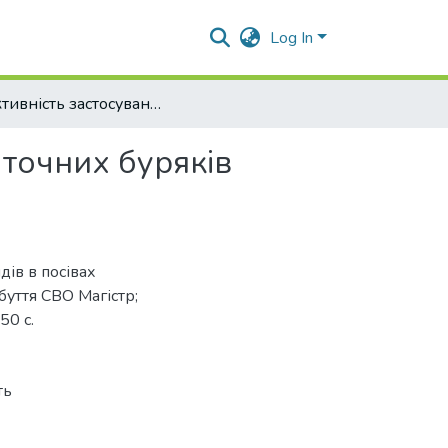
Log In
Ефективність застосування гербіцидів в посівах маточних буряків цукрових
аточних буряків
дів в посівах
буття СВО Магістр;
50 с.
ть