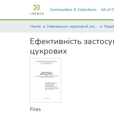
Communities & Collections
All of
Home
Навчально-науковий інститут агротехнологій, селекції та екології
Ефективність застосу
цукрових
Files