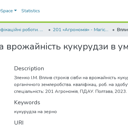
 DSpace
Statistics
Кваліфікаційні роботи. ННІ агротехнологій, селекції та екології
201 «Агрономія» - Магістри 2022-2023
на врожайність кукурудзи в у
Description
Зленко І.М. Вплив строків сівби на врожайність кук
органічного землеробства. кваліфікац. роб. на здобу
спеціальність: 201 Агрономія, ПДАУ. Полтава, 2023. 
Keywords
кукурудза на зерно
URI