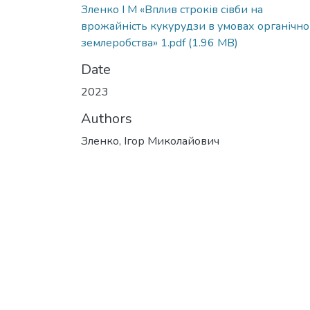
Зленко І М «Вплив строків сівби на
врожайність кукурудзи в умовах органічно
землеробства» 1.pdf
(1.96 MB)
Date
2023
Authors
Зленко, Ігор Миколайович