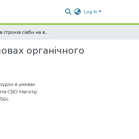
Log In
Вплив строків сівби на врожайність кукурудзи в умовах органічного земелробства
мовах органічного
урудзи в умовах
ття СВО Магістр;
56с.