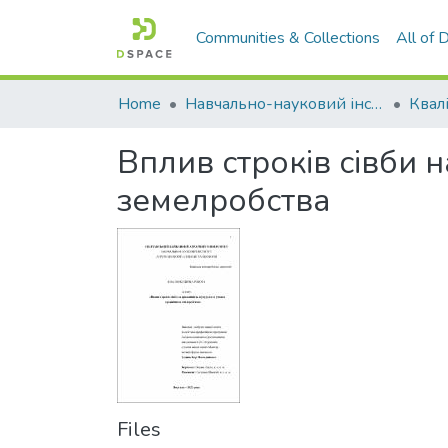
Communities & Collections
All of
Home
Навчально-науковий інститут агротехнологій, селекції та екології
Вплив строків сівби 
земелробства
Files