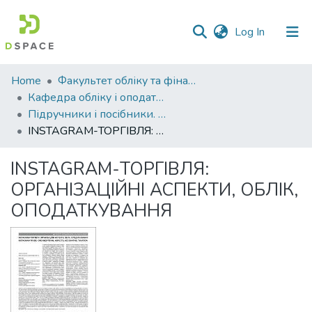
(current)
Log In
Communities
Home
Факультет обліку та фінансів
&
Кафедра обліку і оподаткування
Collections
Підручники і посібники. Кафедра обліку і оподаткування
INSTAGRAM-ТОРГІВЛЯ: ОРГАНІЗАЦІЙНІ АСПЕКТИ, ОБЛІК, ОПОДАТКУВАННЯ
All of DSpace
INSTAGRAM-ТОРГІВЛЯ:
Statistics
ОРГАНІЗАЦІЙНІ АСПЕКТИ, ОБЛІК,
ОПОДАТКУВАННЯ