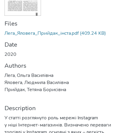
Files
Лега_Яловега_Прийдак_інста.pdf
(409.24 KB)
Date
2020
Authors
Лега, Ольга Василівна
Яловега, Людмила Василівна
Прийдак, Тетяна Борисівна
Description
У статті розглянуто роль мережі Іnstagram
у ніші Інтернет-магазинів. Визначено переваги
торгівлі у Instagram, основні з яких – легкість