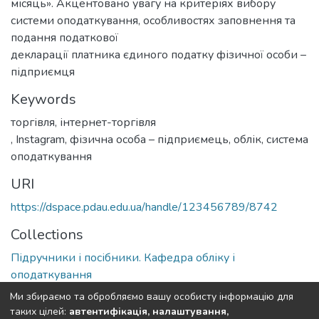
місяць». Акцентовано увагу на критеріях вибору
системи оподаткування, особливостях заповнення та
подання податкової
декларації платника єдиного податку фізичної особи –
підприємця
Keywords
торгівля
,
,
Іnstagram
,
фізична особа – підприємець
,
облік
,
система
оподаткування
URI
https://dspace.pdau.edu.ua/handle/123456789/8742
Collections
Підручники і посібники. Кафедра обліку і
оподаткування
Ми збираємо та обробляємо вашу особисту інформацію для
Full item page
таких цілей:
автентифікація, налаштування,