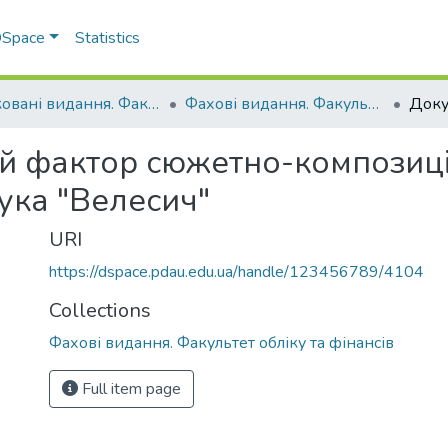
 DSpace
Statistics
Друковані видання. Факультет обліку та фінансів
Фахові видання. Факультет обліку та фінансів
й фактор сюжетно-композицій
ука "Велесич"
URI
https://dspace.pdau.edu.ua/handle/123456789/4104
Collections
Фахові видання. Факультет обліку та фінансів
Full item page