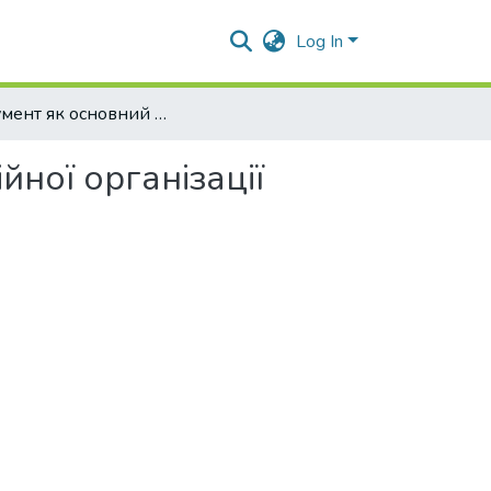
Log In
Документ як основний фактор сюжетно-композиційної організації роману Василя Шевчука "Велесич"
ної організації