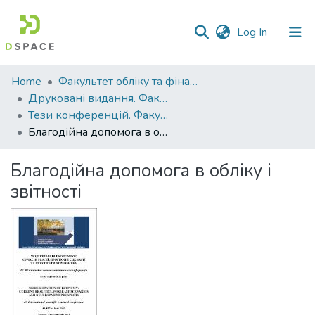
(current)
Log In
Communities
Home
Факультет обліку та фінансів
&
Друковані видання. Факультет обліку та фінансів
Collections
Тези конференцій. Факультет обліку та фінансів
Благодійна допомога в обліку і звітності
All of DSpace
Благодійна допомога в обліку і
Statistics
звітності