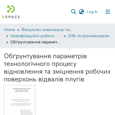
(current)
Log In
Communities
Home
Факультет інженерно-технологічний
&
Кваліфікаційні роботи. Факультет інженерно-технологічний
208 «Агроінженерія»
Collections
Обґрунтування параметрів технологічного процесу відновлення та зміцнення робочих поверхонь відвалів плугів
All of DSpace
Обґрунтування параметрів
технологічного процесу
Statistics
відновлення та зміцнення робочих
поверхонь відвалів плугів