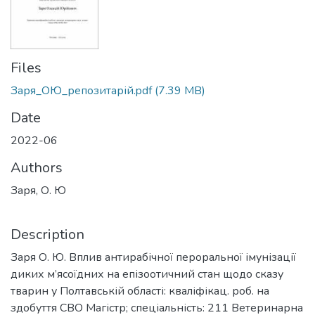
Files
Заря_ОЮ_репозитарій.pdf
(7.39 MB)
Date
2022-06
Authors
Заря, О. Ю
Description
Заря О. Ю. Вплив антирабічної пероральної імунізації
диких м’ясоїдних на епізоотичний стан щодо сказу
тварин у Полтавській області: кваліфікац. роб. на
здобуття СВО Магістр; спеціальність: 211 Ветеринарна