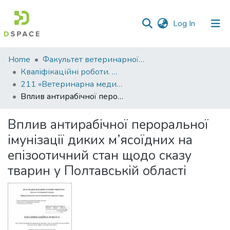
(current)
Log In
Communities
Home
Факультет ветеринарної медицини
&
Кваліфікаційні роботи. Факультет ветеринарної медицини
Collections
211 «Ветеринарна медицина» - Магістри 2021-2022
Вплив антирабічної пероральної імунізації диких м’ясоїдних на епізоотичний стан щодо сказу тварин у Полтавській області
All of DSpace
Вплив антирабічної пероральної
Statistics
імунізації диких м’ясоїдних на
епізоотичний стан щодо сказу
тварин у Полтавській області