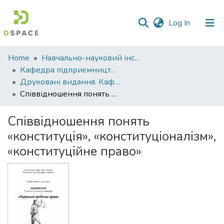
(current)
Log In
Communities
Home
Навчально-науковий інститут економіки, управління, права та інформаційних технологій
&
Кафедра підприємництва і права
Collections
Друковані видання. Кафедра підприємництва і права
Співвідношення понять «конституція», «конституціоналізм», «конституційне право»
All of DSpace
Співвідношення понять
Statistics
«конституція», «конституціоналізм»,
«конституційне право»