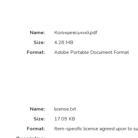
Name:
Колишевський.pdf
Size:
4.28 MB
Format:
Adobe Portable Document Format
Name:
license.txt
Size:
17.09 KB
Format:
Item-specific license agreed upon to s