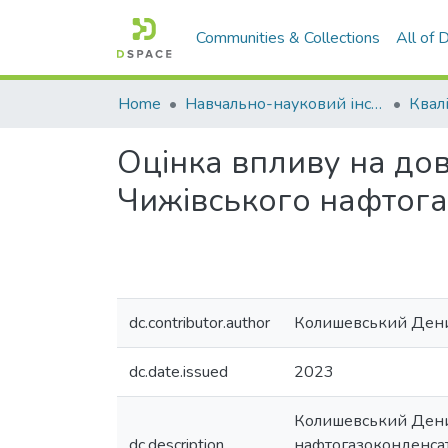
Communities & Collections
All of
Home
Навчально-науковий інститут агротехнологій, селекції та екології
Оцінка впливу на до
Чижівського нафтог
dc.contributor.author
Колишевський Дени
dc.date.issued
2023
Колишевський Денис
dc.description
нафтогазоконденсатн