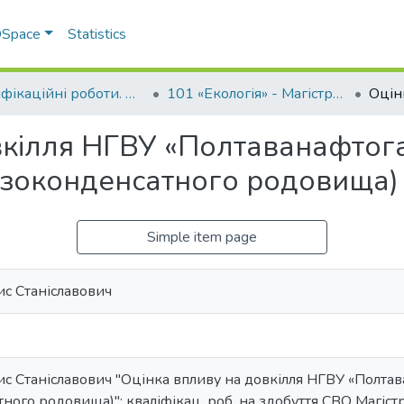
 DSpace
Statistics
Кваліфікаційні роботи. ННІ агротехнологій, селекції та екології
101 «Екологія» - Магістри 2023-2024
вкілля НГВУ «Полтаванафтога
азоконденсатного родовища)
Simple item page
с Станіславович
 Станіславович "Оцінка впливу на довкілля НГВУ «Полтав
ого родовища)": кваліфікац. роб. на здобуття СВО Магістр;