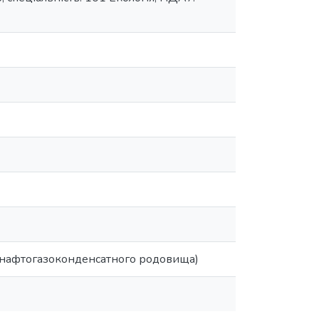
о нафтогазоконденсатного родовища)