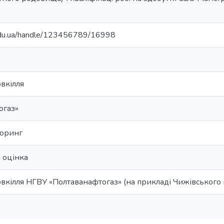
.edu.ua/handle/123456789/16998
вкілля
огаз»
торинг
 оцінка
овкілля НГВУ «Полтаванафтогаз» (на прикладі Чижівськог