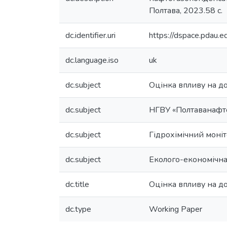
Полтава, 2023.58 с.
dc.identifier.uri
https://dspace.pdau
dc.language.iso
uk
dc.subject
Оцінка впливу на до
dc.subject
НГВУ «Полтаванафт
dc.subject
Гідрохімічний моні
dc.subject
Еколого-економічна
dc.title
Оцінка впливу на д
dc.type
Working Paper