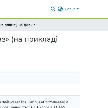
Log In
Оцінка впливу на довкілля НГВУ «Полтаванафтогаз» (на прикладі Чижівського нафтогазоконденсатного родовища)
з» (на прикладі
анафтогаз» (на прикладі Чижівського
 спеціальність: 101 Екологія, ПДАУ.