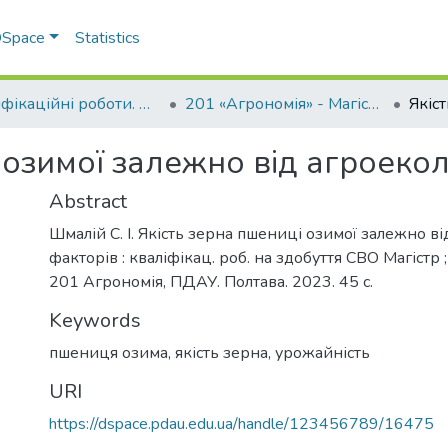
 DSpace
Statistics
Кваліфікаційні роботи. ННІ агротехнологій, селекції та екології
201 «Агрономія» - Магістри 2023-2024
 озимої залежно від агроеко
Abstract
Шмалій С. І. Якість зерна пшениці озимої залежно в
факторів : кваліфікац. роб. на здобуття СВО Магістр ;
201 Агрономія, ПДАУ. Полтава. 2023. 45 с.
Keywords
пшениця озима
,
якість зерна
,
урожайність
URI
https://dspace.pdau.edu.ua/handle/123456789/16475