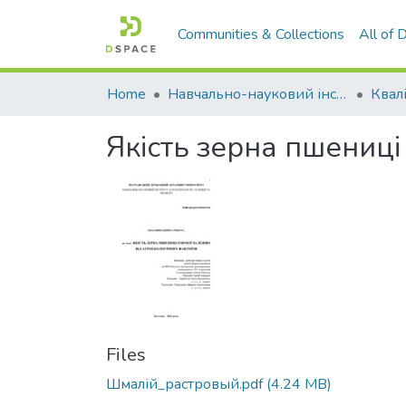
Communities & Collections
All of
Home
Навчально-науковий інститут агротехнологій, селекції та екології
Якість зерна пшениці
Files
Шмалій_растровый.pdf
(4.24 MB)