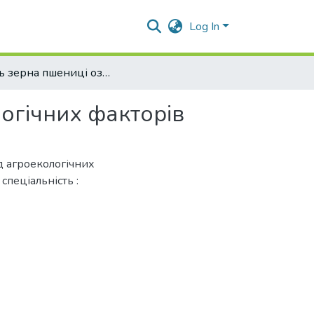
Log In
Якість зерна пшениці озимої залежно від агроекологічних факторів
логічних факторів
ід агроекологічних
 спеціальність :