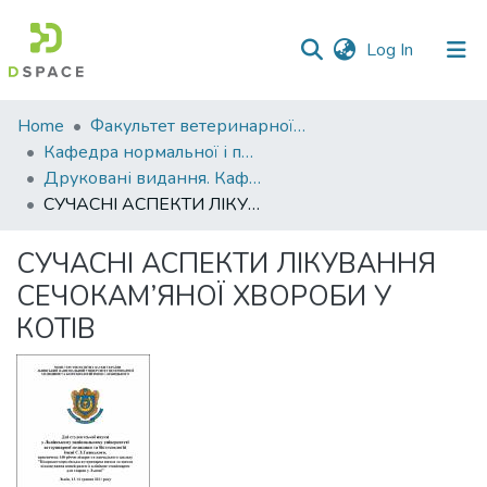
(current)
Log In
Communities
Home
Факультет ветеринарної медицини
&
Кафедра нормальної і патологічної анатомії та фізіології тварин
Collections
Друковані видання. Кафедра нормальної і паталогічної анатомії та фізіології тварин
СУЧАСНІ АСПЕКТИ ЛІКУВАННЯ СЕЧОКАМ’ЯНОЇ ХВОРОБИ У КОТІВ
All of DSpace
СУЧАСНІ АСПЕКТИ ЛІКУВАННЯ
Statistics
СЕЧОКАМ’ЯНОЇ ХВОРОБИ У
КОТІВ