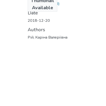
Thumbnail
Рій.doc
(272.5 KB)
Available
Date
2018-12-20
Authors
Рій, Каріна Валеріївна