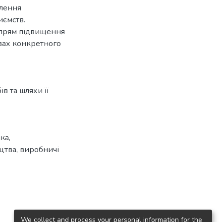
алення
иємств.
апрям підвищення
вах конкретного
в та шляхи її
ка,
цтва, виробничі
We collect and process your personal information for the