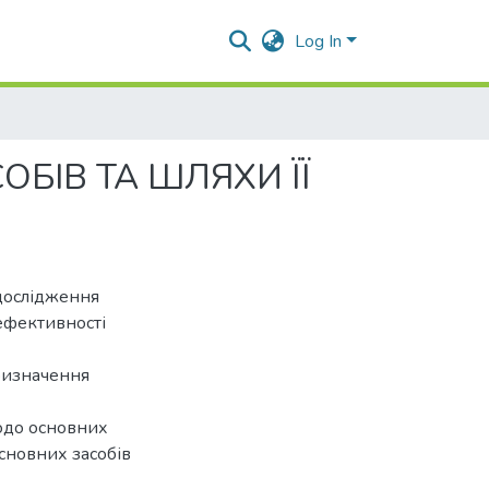
Log In
БІВ ТА ШЛЯХИ ЇЇ
дослідження
ефективності
ризначення
одо основних
сновних засобів