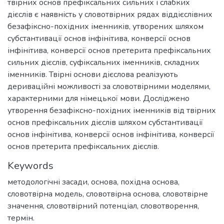
твірних основ префіксальних сильних і слабких
дієслів є наявність у словотвірних рядах віддієслівних
безафіксно-похідних іменників, утворених шляхом
субстантивації основ інфінітива, конверсії основ
інфінітива, конверсії основ претерита префіксальних
сильних дієслів, суфіксальних іменників, складних
іменників. Твірні основи дієслова реалізують
дериваційні можливості за словотвірними моделями,
характерними для німецької мови. Досліджено
утворення безафіксно-похідних іменників від твірних
основ префіксальних дієслів шляхом субстантивації
основ інфінітива, конверсії основ інфінітива, конверсії
основ претерита префіксальних дієслів.
Keywords
методологічні засади, основа, похідна основа,
словотвірна модель, словотвірна основа, словотвірне
значення, словотвірний потенціал, словотворення,
термін.