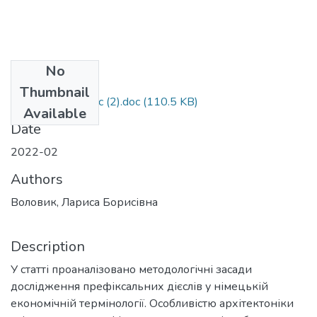
No
Files
Thumbnail
1_Volovyk.L.B. doc (2).doc
(110.5 KB)
Available
Date
2022-02
Authors
Воловик, Лариса Борисівна
Description
У статті проаналізовано методологічні засади
дослідження префіксальних дієслів у німецькій
економічній термінології. Особливістю архітектоніки