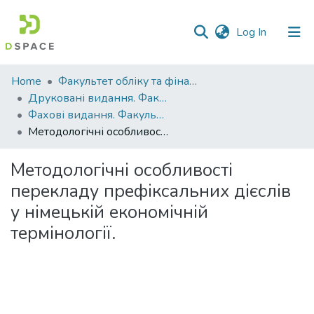
(current)
Log In
Communities
Home
Факультет обліку та фінансів
&
Друковані видання. Факультет обліку та фінансів
Collections
Фахові видання. Факультет обліку та фінансів
Методологічні особливості перекладу префіксальних дієслів у німецькій економічній термінології.
All of DSpace
Методологічні особливості
Statistics
перекладу префіксальних дієслів
у німецькій економічній
термінології.