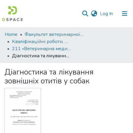
(current)
Log In
Communities
Home
Факультет ветеринарної медицини
&
Кваліфікаційні роботи. Факультет ветеринарної медицини
Collections
211 «Ветеринарна медицина»
Діагностика та лікування зовнішніх отитів у собак
All of DSpace
Діагностика та лікування
Statistics
зовнішніх отитів у собак