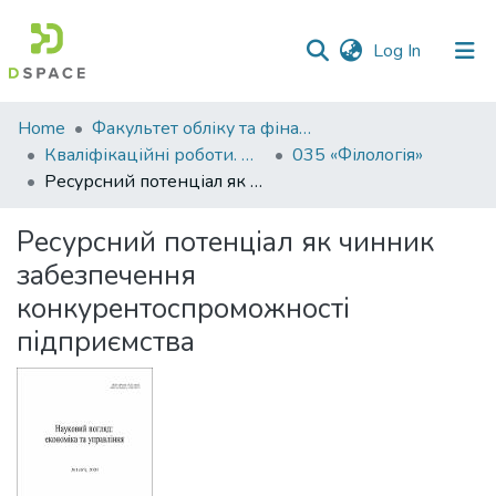
(current)
Log In
Communities
Home
Факультет обліку та фінансів
&
Кваліфікаційні роботи. Факультет обліку та фінансів
035 «Філологія»
Collections
Ресурсний потенціал як чинник забезпечення конкурентоспроможності підприємства
All of DSpace
Ресурсний потенціал як чинник
забезпечення
Statistics
конкурентоспроможності
підприємства