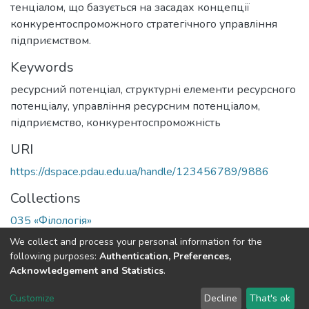
тенціалом, що базується на засадах концепції
конкурентоспроможного стратегічного управління
підприємством.
Keywords
ресурсний потенціал, структурні елементи ресурсного
потенціалу, управління ресурсним потенціалом,
підприємство, конкурентоспроможність
URI
https://dspace.pdau.edu.ua/handle/123456789/9886
Collections
035 «Філологія»
We collect and process your personal information for the
Full item page
following purposes:
Authentication, Preferences,
Acknowledgement and Statistics
.
DSpace software
copyright © 2002-2026
LYRASIS
Customize
Decline
That's ok