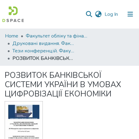
(current)
Log In
Communities
Home
Факультет обліку та фінансів
&
Друковані видання. Факультет обліку та фінансів
Collections
Тези конференцій. Факультет обліку та фінансів
РОЗВИТОК БАНКІВСЬКОЇ СИСТЕМИ УКРАЇНИ В УМОВАХ ЦИФРОВІЗАЦІЇ ЕКОНОМІКИ
All of DSpace
РОЗВИТОК БАНКІВСЬКОЇ
Statistics
СИСТЕМИ УКРАЇНИ В УМОВАХ
ЦИФРОВІЗАЦІЇ ЕКОНОМІКИ