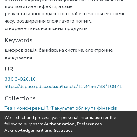
про позитивні ефекти, а саме
результативності діяльності, забезпечення економії
часу, розширення споживчого попиту,
створення високоякісних продуктів.
Keywords
цифровізація, банківська система, електронне
врядування
URI
330.3-026.16
https://dspace.pdau.edu.ua/handle/123456789/10871
Collections
Тези конференцій. Факультет обліку та фінансів
We collect and process your personal information for the
Full item page
following purposes:
Authentication, Preferences,
Acknowledgement and Statistics
.