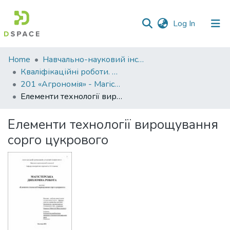
(current)
Log In
Communities
Home
Навчально-науковий інститут агротехнологій, селекції та екології
&
Кваліфікаційні роботи. ННІ агротехнологій, селекції та екології
Collections
201 «Агрономія» - Магістри 2021-2022
Елементи технології вирощування сорго цукрового
All of DSpace
Елементи технології вирощування
Statistics
сорго цукрового