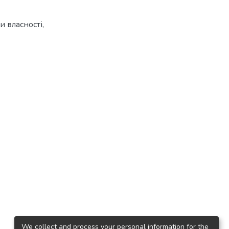
и власності
,
We collect and process your personal information for the