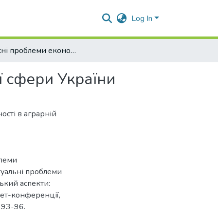
Log In
Сучасні проблеми економічного розвитку аграрної сфери України
ї сфери України
ості в аграрній
блеми
туальні проблеми
ський аспекти:
нет-конференції,
 93-96.