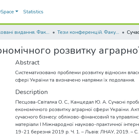
 DSpace
Statistics
Друковані видання. Факультет обліку та фінансів
Тези конференцій. Факультет обліку та фінансів
ономічного розвитку аграрно
Abstract
Систематизовано проблеми розвитку відносин власн
сфері України та визначено напрями їх подолання.
Description
Песцова-Світалка О. С., Канцедал Ю. А. Сучасні про
економічного розвитку аграрної сфери України. Ак
сучасного бізнесу: обліково-фінансовий та управлін
матеріали І Міжнародної науково-практичної інтер
19-21 березня 2019 р. Ч. 1. – Львів: ЛНАУ, 2019. – С.