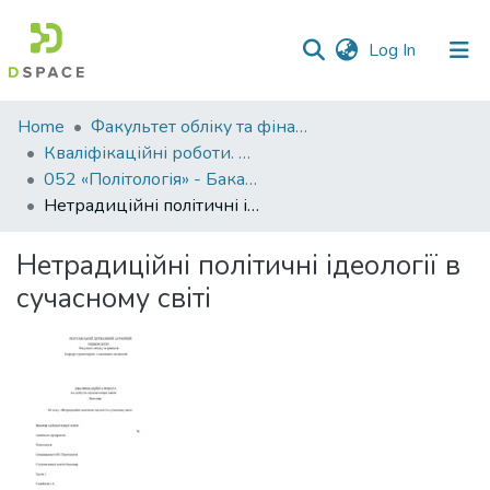
(current)
Log In
Communities
Home
Факультет обліку та фінансів
&
Кваліфікаційні роботи. Факультет обліку та фінансів
Collections
052 «Політологія» - Бакалаври 2024-2025
Нетрадиційні політичні ідеології в сучасному світі
All of DSpace
Нетрадиційні політичні ідеології в
Statistics
сучасному світі