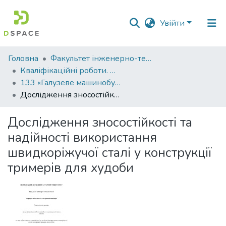
Увійти
Фонди
Головна
Факультет інженерно-технологічний
та
Кваліфікаційні роботи. Факультет інженерно-технологічний
зібрання
133 «Галузеве машинобудування» - Магістри 2023-2024
Дослідження зносостійкості та надійності використання швидкоріжучої сталі у конструкції тримерів для худоби
Пошук за критеріями
Дослідження зносостійкості та
Статистика
надійності використання
швидкоріжучої сталі у конструкції
тримерів для худоби