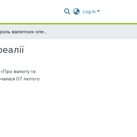
Log In
Контроль валютних операцій: основні зміни і нові реалії
реалії
 «Про валюту та
очалася 07 лютого