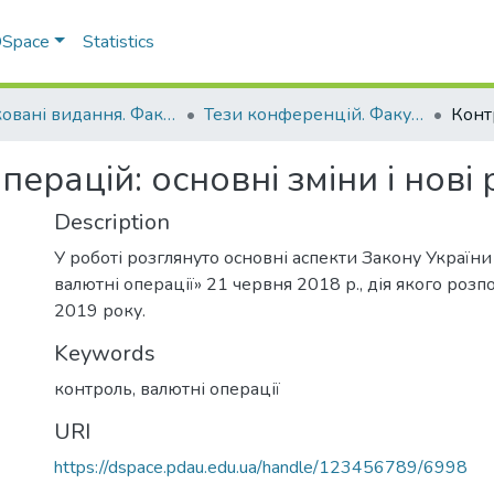
 DSpace
Statistics
Друковані видання. Факультет обліку та фінансів
Тези конференцій. Факультет обліку та фінансів
рацій: основні зміни і нові 
Description
У роботі розглянуто основні аспекти Закону України
валютні операції» 21 червня 2018 р., дія якого розп
2019 року.
Keywords
контроль
,
валютні операції
URI
https://dspace.pdau.edu.ua/handle/123456789/6998