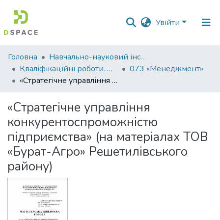
Увійти
Фонди
Головна
Навчально-науковий інститут економіки, управління, права та інформаційних технологій
та
Кваліфікаційні роботи. ННІ економіки, управління, права та ІТ
073 «Менеджмент»
зібрання
«Стратегічне управління конкурентоспроможністю підприємства» (на матеріалах ТОВ «Бурат-Агро» Решетилівського району)
Пошук за критеріями
«Стратегічне управління
конкурентоспроможністю
Статистика
підприємства» (на матеріалах ТОВ
«Бурат-Агро» Решетилівського
району)