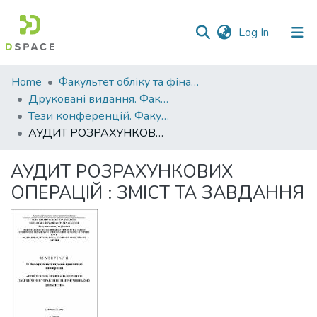
(current)
Log In
Communities
Home
Факультет обліку та фінансів
&
Друковані видання. Факультет обліку та фінансів
Collections
Тези конференцій. Факультет обліку та фінансів
АУДИТ РОЗРАХУНКОВИХ ОПЕРАЦІЙ : ЗМІСТ ТА ЗАВДАННЯ
All of DSpace
АУДИТ РОЗРАХУНКОВИХ
Statistics
ОПЕРАЦІЙ : ЗМІСТ ТА ЗАВДАННЯ