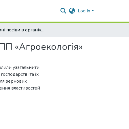
Log In
Бінарні посіви в органічному землеробстві: досвід ПП «Агроекологія»
д ПП «Агроекологія»
олили узагальнити
господарстві та їх
для зернових
шення властивостей