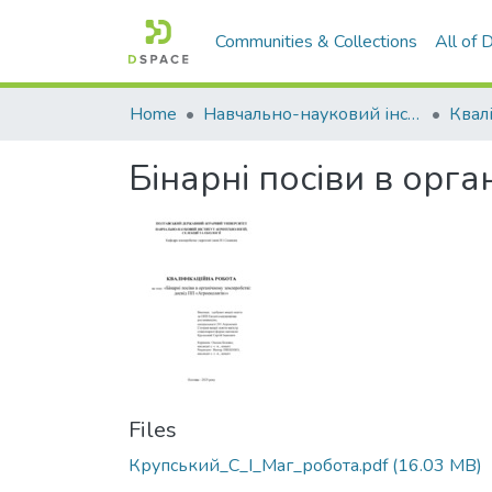
Communities & Collections
All of
Home
Навчально-науковий інститут агротехнологій, селекції та екології
Бінарні посіви в орг
Files
Крупський_С_І_Маг_робота.pdf
(16.03 MB)