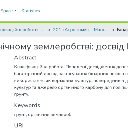
 DSpace
Statistics
Кваліфікаційні роботи. ННІ агротехнологій, селекції та екології
201 «Агрономія» - Магістри 2023-2024
анічному землеробстві: досві
Abstract
Кваліфікаційна робота. Поведені дослідження дозв
багаторічний досвід застосування бінарних посівів в 
використання як кормових культур, попередників 
культур та джерело органічного карбону для поліп
грунту.
Keywords
грунт
,
органічне землероб
URI