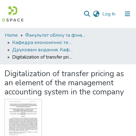
(current)
Log In
Communities
Home
Факультет обліку та фінансів
&
Кафедра економічної теорії та економічних досліджень
Collections
Друковані видання. Кафедра економічної теорії та економічних досліджень
Digitalization of transfer pricing as an element of the management accounting system in the company
All of DSpace
Digitalization of transfer pricing as
Statistics
an element of the management
accounting system in the company