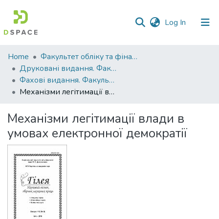
(current)
Log In
Communities
Home
Факультет обліку та фінансів
&
Друковані видання. Факультет обліку та фінансів
Collections
Фахові видання. Факультет обліку та фінансів
Механізми легітимації влади в умовах електронної демократії
All of DSpace
Механізми легітимації влади в
Statistics
умовах електронної демократії