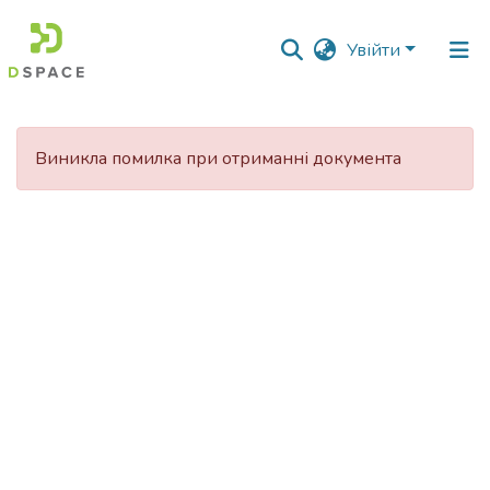
Увійти
Фонди
та
Виникла помилка при отриманні документа
зібрання
Пошук за критеріями