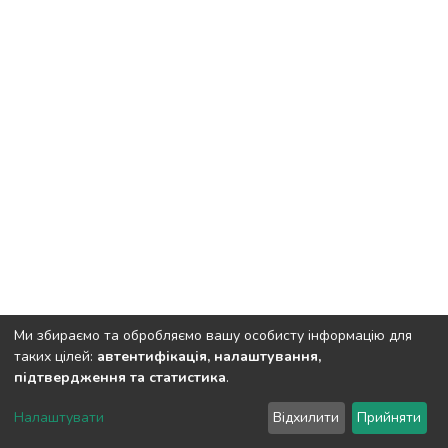
Ми збираємо та обробляємо вашу особисту інформацію для
таких цілей:
автентифікація, налаштування,
підтвердження та статистика
.
Полтавський державний аграрний університет
copyright
© 2002-2026
LYRASIS
Налаштувати
Відхилити
Прийняти
Налаштування куків