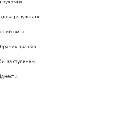
м рухомих
цінка результатів
ений вміст
ібраних зразків
би, за ступенем
іднести,