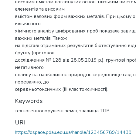
високим вмістом поглинутих основ, низьким вмісто
елементів та високим
вмістом валових форм важких металів. При цьому о
кількісного
хімічного аналізу шифрованих проб показала завищ
важких металів. Також
на підставі отриманих результатів біотестування від
ґрунту (протокол
дослідження № 128 від 28.05.2019 р.), грунтові про
негативного
впливу на навколишнє природнє середовище слід в
переважно, до
середньотоксичних (ІІІ клас токсичності).
Keywords
техногеннопорушені землі
,
звалища ТПВ
URI
https://dspace.pdau.edu.ua/handle/123456789/14439