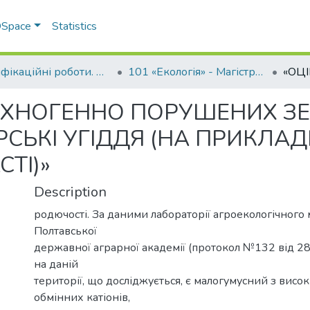
 DSpace
Statistics
Кваліфікаційні роботи. ННІ агротехнологій, селекції та екології
101 «Екологія» - Магістри 2022-2023
ЕХНОГЕННО ПОРУШЕНИХ З
СЬКІ УГІДДЯ (НА ПРИКЛАД
ТІ)»
Description
родючості. За даними лабораторії агроекологічного
Полтавської
державної аграрної академії (протокол №132 від 28.
на даній
території, що досліджується, є малогумусний з висо
обмінних катіонів,