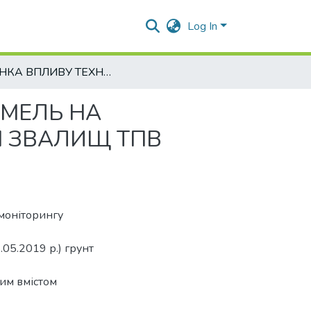
Log In
«ОЦІНКА ВПЛИВУ ТЕХНОГЕННО ПОРУШЕНИХ ЗЕМЕЛЬ НА СІЛЬСЬКОГОСПОДАРСЬКІ УГІДДЯ (НА ПРИКЛАДІ ЗВАЛИЩ ТПВ ПОЛТАВСЬКОЇ ОБЛАСТІ)»
ЕМЕЛЬ НА
І ЗВАЛИЩ ТПВ
 моніторингу
05.2019 р.) грунт
ким вмістом