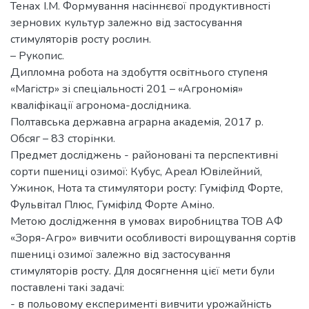
Тенах І.М. Формування насіннєвої продуктивності
зернових культур залежно від застосування
стимуляторів росту рослин.
– Рукопис.
Дипломна робота на здобуття освітнього ступеня
«Магістр» зі спеціальності 201 – «Агрономія»
кваліфікації агронома-дослідника.
Полтавська державна аграрна академія, 2017 р.
Обсяг – 83 сторінки.
Предмет досліджень - районовані та перспективні
сорти пшениці озимої: Кубус, Ареал Ювілейний,
Ужинок, Нота та стимулятори росту: Гуміфілд Форте,
Фульвітал Плюс, Гуміфілд Форте Аміно.
Метою дослідження в умовах виробництва ТОВ АФ
«Зоря-Агро» вивчити особливості вирощування сортів
пшениці озимої залежно від застосування
стимуляторів росту. Для досягнення цієї мети були
поставлені такі задачі:
- в польовому експерименті вивчити урожайність