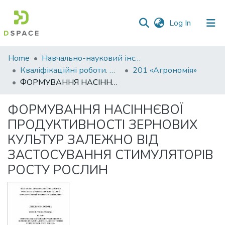
(current)
Log In
Communities
Home
Навчально-науковий інститут агротехнологій, селекції та екології
&
Кваліфікаційні роботи. ННІ агротехнологій, селекції та екології
201 «Агрономія»
Collections
ФОРМУВАННЯ НАСІННЄВОЇ ПРОДУКТИВНОСТІ ЗЕРНОВИХ КУЛЬТУР ЗАЛЕЖНО ВІД ЗАСТОСУВАННЯ СТИМУЛЯТОРІВ РОСТУ РОСЛИН
All of DSpace
ФОРМУВАННЯ НАСІННЄВОЇ
ПРОДУКТИВНОСТІ ЗЕРНОВИХ
Statistics
КУЛЬТУР ЗАЛЕЖНО ВІД
ЗАСТОСУВАННЯ СТИМУЛЯТОРІВ
РОСТУ РОСЛИН