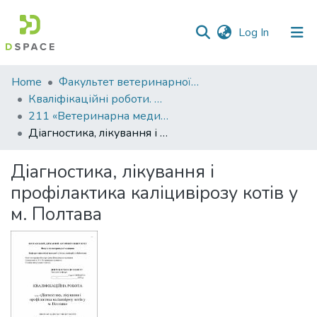
(current)
Log In
Communities
Home
Факультет ветеринарної медицини
&
Кваліфікаційні роботи. Факультет ветеринарної медицини
Collections
211 «Ветеринарна медицина» - Магістри 2021-2022
Діагностика, лікування і профілактика каліцивірозу котів у м. Полтава
All of DSpace
Діагностика, лікування і
Statistics
профілактика каліцивірозу котів у
м. Полтава