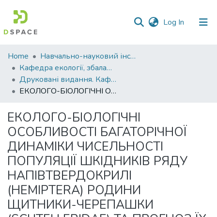
(current)
Log In
Communities
Home
Навчально-науковий інститут агротехнологій, селекції та екології
&
Кафедра екології, збалансованого природокористування та захисту довкілля
Collections
Друковані видання. Кафедра екології, збалансованого природокористування та захисту довкілля
ЕКОЛОГО-БІОЛОГІЧНІ ОСОБЛИВОСТІ БАГАТОРІЧНОЇ ДИНАМІКИ ЧИСЕЛЬНОСТІ ПОПУЛЯЦІЇ ШКІДНИКІВ РЯДУ НАПІВТВЕРДОКРИЛІ (HEMIPTERA) РОДИНИ ЩИТНИКИ-ЧЕРЕПАШКИ (SCUTELLERIDAE) ТА ПРОГНОЗ ЇХ ПОЯВИ В ПОСІВАХ З ПШЕНИЦЕЮ
All of DSpace
ЕКОЛОГО-БІОЛОГІЧНІ
Statistics
ОСОБЛИВОСТІ БАГАТОРІЧНОЇ
ДИНАМІКИ ЧИСЕЛЬНОСТІ
ПОПУЛЯЦІЇ ШКІДНИКІВ РЯДУ
НАПІВТВЕРДОКРИЛІ
(HEMIPTERA) РОДИНИ
ЩИТНИКИ-ЧЕРЕПАШКИ