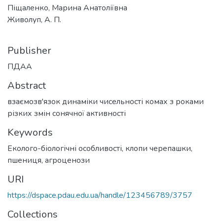
Піщаленко, Марина Анатоліївна
Живолуп, А. П.
Publisher
ПДАА
Abstract
взаємозв'язок динаміки чисельності комах з роками
різких змін сонячної активності
Keywords
Еколого-біологічні особливості, клопи черепашки,
пшениця, агроценози
URI
https://dspace.pdau.edu.ua/handle/123456789/3757
Collections