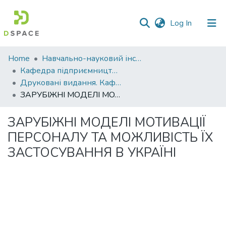
(current)
Log In
Communities
Home
Навчально-науковий інститут економіки, управління, права та інформаційних технологій
&
Кафедра підприємництва і права
Collections
Друковані видання. Кафедра підприємництва і права
ЗАРУБІЖНІ МОДЕЛІ МОТИВАЦІЇ ПЕРСОНАЛУ ТА МОЖЛИВІСТЬ ЇХ ЗАСТОСУВАННЯ В УКРАЇНІ
All of DSpace
ЗАРУБІЖНІ МОДЕЛІ МОТИВАЦІЇ
Statistics
ПЕРСОНАЛУ ТА МОЖЛИВІСТЬ ЇХ
ЗАСТОСУВАННЯ В УКРАЇНІ