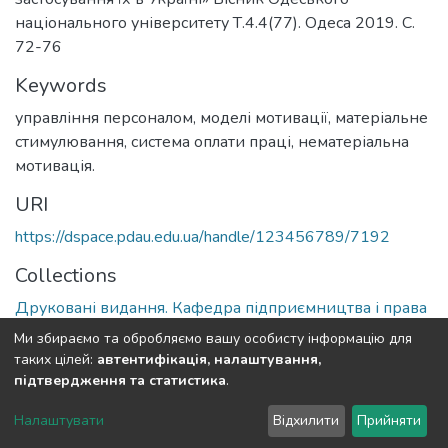
національного університету Т.4.4(77). Одеса 2019. С.
72-76
Keywords
управління персоналом, моделі мотивації, матеріальне
стимулювання, система оплати праці, нематеріальна
мотивація.
URI
https://dspace.pdau.edu.ua/handle/123456789/7192
Collections
Друковані видання. Кафедра підприємництва і права
Ми збираємо та обробляємо вашу особисту інформацію для
Full item page
таких цілей:
автентифікація, налаштування,
підтвердження та статистика
.
DSpace software
copyright © 2002-2026
LYRASIS
Налаштувати
Відхилити
Прийняти
Cookie settings
Send Feedback