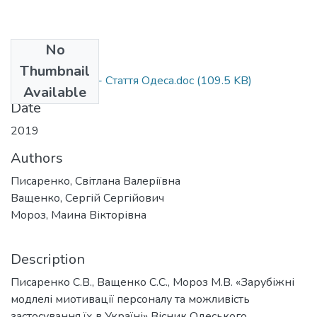
No
Files
Thumbnail
Писаренко С. В. - Стаття Одеса.doc
(109.5 KB)
Available
Date
2019
Authors
Писаренко, Світлана Валеріївна
Ващенко, Сергій Сергійович
Мороз, Маина Вікторівна
Description
Писаренко С.В., Ващенко С.С., Мороз М.В. «Зарубіжні
модлелі миотивації персоналу та можливість
застосування їх в Україні» Вісник Одеського