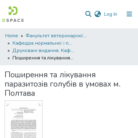
(current)
Log In
Communities
Home
Факультет ветеринарної медицини
&
Кафедра нормальної і патологічної анатомії та фізіології тварин
Collections
Друковані видання. Кафедра нормальної і паталогічної анатомії та фізіології тварин
Поширення та лікування паразитозів голубів в умовах м. Полтава
All of DSpace
Поширення та лікування
Statistics
паразитозів голубів в умовах м.
Полтава