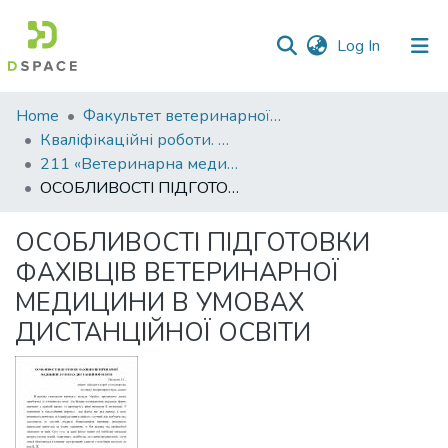
(current)
Log In
Communities
Home
Факультет ветеринарної медицини
&
Кваліфікаційні роботи. Факультет ветеринарної медицини
Collections
211 «Ветеринарна медицина»
ОСОБЛИВОСТІ ПІДГОТОВКИ ФАХІВЦІВ ВЕТЕРИНАРНОЇ МЕДИЦИНИ В УМОВАХ ДИСТАНЦІЙНОЇ ОСВІТИ
All of DSpace
ОСОБЛИВОСТІ ПІДГОТОВКИ
Statistics
ФАХІВЦІВ ВЕТЕРИНАРНОЇ
МЕДИЦИНИ В УМОВАХ
ДИСТАНЦІЙНОЇ ОСВІТИ