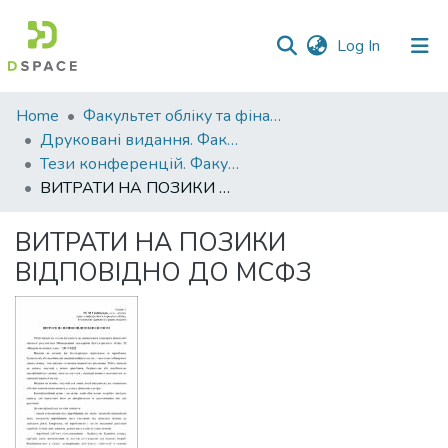
(current)
Log In
Communities
Home
Факультет обліку та фінансів
&
Друковані видання. Факультет обліку та фінансів
Collections
Тези конференцій. Факультет обліку та фінансів
ВИТРАТИ НА ПОЗИКИ ВІДПОВІДНО ДО МСФЗ
All of DSpace
ВИТРАТИ НА ПОЗИКИ
Statistics
ВІДПОВІДНО ДО МСФЗ