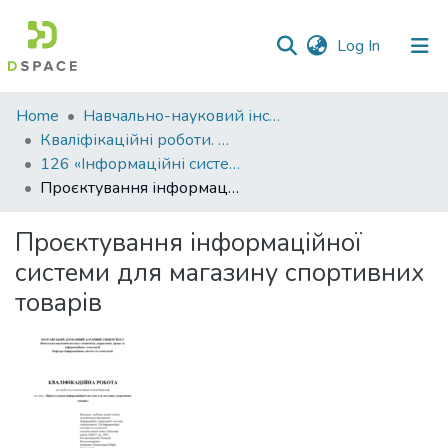
(current)
Log In
Communities
Home
Навчально-науковий інститут економіки, управління, права та інформаційних технологій
&
Кваліфікаційні роботи. ННІ економіки, управління, права та ІТ
Collections
126 «Інформаційні системи та технології» - Бакалаври 2024-2025
Проєктування інформаційної системи для магазину спортивних товарів
All of DSpace
Проєктування інформаційної
Statistics
системи для магазину спортивних
товарів