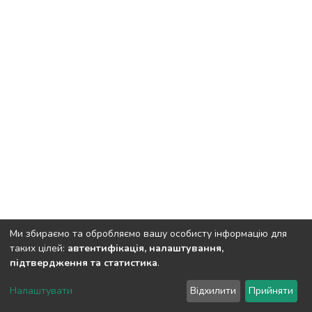
Ми збираємо та обробляємо вашу особисту інформацію для
таких цілей:
автентифікація, налаштування,
підтвердження та статистика
.
Полтавський державний аграрний університет
copyright
© 2002-2026
LYRASIS
Налаштувати
Відхилити
Прийняти
Налаштування куків
Зворотній зв'язок