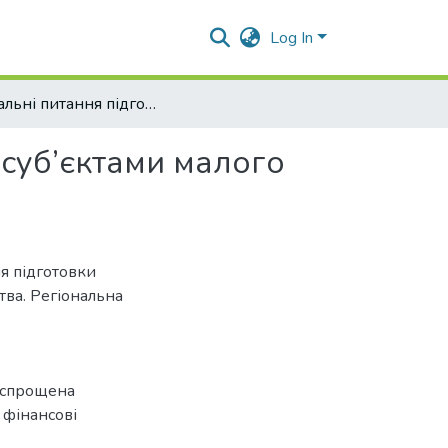
Log In
Актуальні питання підготовки фінансової звітності суб’єктами малого підприємництва
 суб’єктами малого
ня підготовки
тва. Регіональна
, спрощена
о фінансові