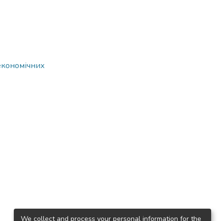
 економічних
We collect and process your personal information for the