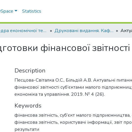
 DSpace
Statistics
Кафедра економічної теорії та економічних досліджень
Друковані видання. Кафедра економічної теорії та економічних досліджень
дготовки фінансової звітності
Description
Песцова-Світалка О.С., Більдій А.В. Актуальні питан
фінансової звітності суб’єктами малого підприємниц
економіка та управління. 2019. № 4 (26).
Keywords
фінансова звітність, суб’єкт малого підприємництва
фінансова звітність, користувачі інформації, звіт пр
результати