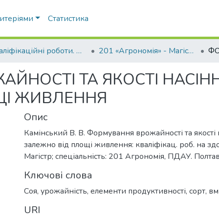
ритеріями
Статистика
Кваліфікаційні роботи. ННІ агротехнологій, селекції та екології
201 «Агрономія» - Магістри 2024-2025
НОСТІ ТА ЯКОСТІ НАСІННЯ
ЩІ ЖИВЛЕННЯ
Опис
Камінський В. В. Формування врожайності та якості н
залежно від площі живлення: кваліфікац. роб. на зд
Магістр; спеціальність: 201 Агрономія, ПДАУ. Полтава
Ключові слова
Соя
,
урожайність
,
елементи продуктивності
,
сорт
,
вм
URI