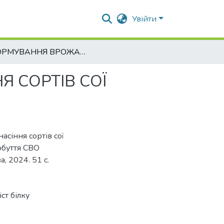
Увійти
ФОРМУВАННЯ ВРОЖАЙНОСТІ ТА ЯКОСТІ НАСІННЯ СОРТІВ СОЇ ЗАЛЕЖНО ВІД ПЛОЩІ ЖИВЛЕННЯ
 СОРТІВ СОЇ
асіння сортів сої
обуття СВО
, 2024. 51 с.
іст білку