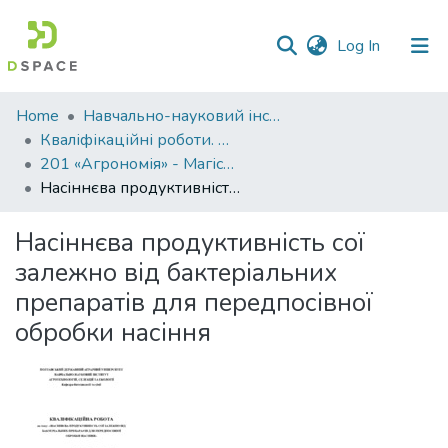
(current)
Log In
Communities
Home
Навчально-науковий інститут агротехнологій, селекції та екології
&
Кваліфікаційні роботи. ННІ агротехнологій, селекції та екології
Collections
201 «Агрономія» - Магістри 2024-2025
Насіннєва продуктивність сої залежно від бактеріальних препаратів для передпосівної обробки насіння
All of DSpace
Насіннєва продуктивність сої
Statistics
залежно від бактеріальних
препаратів для передпосівної
обробки насіння