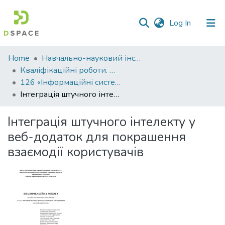
(current)
Log In
Communities
Home
Навчально-науковий інститут економіки, управління, права та інформаційних технологій
&
Кваліфікаційні роботи. ННІ економіки, управління, права та ІТ
Collections
126 «Інформаційні системи та технології» - Бакалаври 2024-2025
Інтеграція штучного інтелекту у веб-додаток для покрашення взаємодії користувачів
All of DSpace
Інтеграція штучного інтелекту у
Statistics
веб-додаток для покрашення
взаємодії користувачів