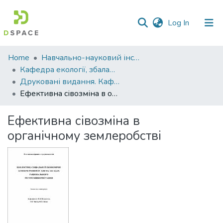
(current)
Log In
Communities
Home
Навчально-науковий інститут агротехнологій, селекції та екології
&
Кафедра екології, збалансованого природокористування та захисту довкілля
Collections
Друковані видання. Кафедра екології, збалансованого природокористування та захисту довкілля
Ефективна сівозміна в органічному землеробстві
All of DSpace
Ефективна сівозміна в
Statistics
органічному землеробстві