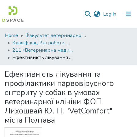
(current)
Log In
Communities
Home
Факультет ветеринарної медицини
&
Кваліфікаційні роботи. Факультет ветеринарної медицини
Collections
211 «Ветеринарна медицина»
Ефективність лікування та профілактики парвовірусного ентериту у собак в умовах ветеринарної клініки ФОП Лихошвай Ю. П. "VetComfort" міста Полтава
All of DSpace
Ефективність лікування та
Statistics
профілактики парвовірусного
ентериту у собак в умовах
ветеринарної клініки ФОП
Лихошвай Ю. П. "VetComfort"
міста Полтава