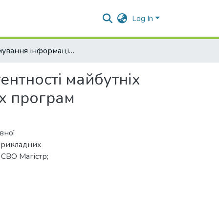
Log In
Формування інформаційно-комунікативної компетентності майбутніх агроінженерів засобами прикладних комп’ютерних програм
нтності майбутніх
х програм
вної
 прикладних
 СВО Магістр;