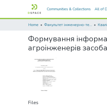
Communities & Collections
All of
Home
Факультет інженерно-технологічний
Формування інформац
агроінженерів засоб
Files