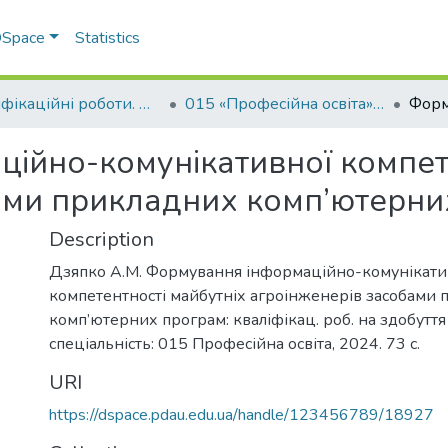
 DSpace
Statistics
Кваліфікаційні роботи. Факультет інженерно-технологічний
015 «Професійна освіта» - Магістри 2024-2025
ійно-комунікативної компете
ами прикладних комп’ютерни
Description
Дзяпко А.М. Формування інформаційно-комунікати
компетентності майбутніх агроінженерів засобами
комп’ютерних програм: кваліфікац. роб. на здобуття
спеціальність: 015 Професійна освіта, 2024. 73 с.
URI
https://dspace.pdau.edu.ua/handle/123456789/18927