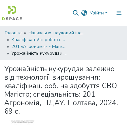
Увійти
Фонди
Головна
Навчально-науковий інститут агротехнологій, селекції та екології
та
Кваліфікаційні роботи. ННІ агротехнологій, селекції та екології
зібрання
201 «Агрономія» - Магістри 2024-2025
Урожайність кукурудзи залежно від технології вирощування: кваліфікац. роб. на здобуття СВО Магістр; спеціальність: 201 Агрономія, ПДАУ. Полтава, 2024. 69 с.
Пошук за критеріями
Урожайність кукурудзи залежно
Статистика
від технології вирощування:
кваліфікац. роб. на здобуття СВО
Магістр; спеціальність: 201
Агрономія, ПДАУ. Полтава, 2024.
69 с.