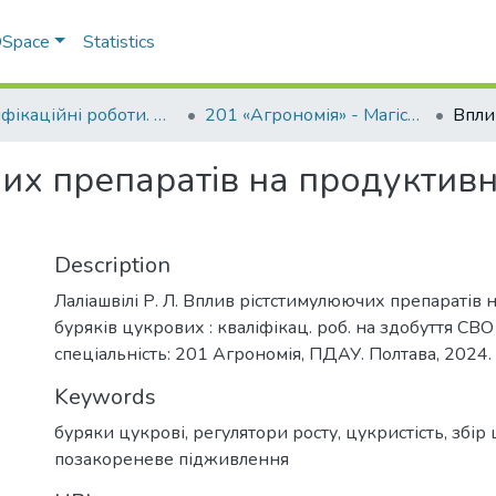
 DSpace
Statistics
Кваліфікаційні роботи. ННІ агротехнологій, селекції та екології
201 «Агрономія» - Магістри 2024-2025
х препаратів на продуктивні
Description
Лаліашвілі Р. Л. Вплив рістстимулюючих препаратів 
буряків цукрових : кваліфікац. роб. на здобуття СВО
спеціальність: 201 Агрономія, ПДАУ. Полтава, 2024. 
Keywords
буряки цукрові
,
регулятори росту
,
цукристість
,
збір
позакореневе підживлення