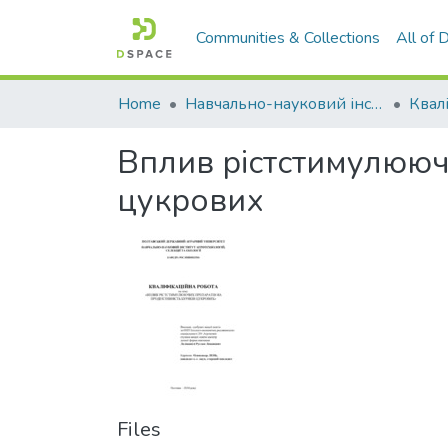
Communities & Collections
All of
Home
Навчально-науковий інститут агротехнологій, селекції та екології
Вплив рістстимулюючи
цукрових
Files