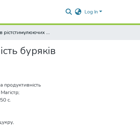
Log In
Вплив рістстимулюючих препаратів на продуктивність буряків цукрових
сть буряків
на продуктивність
 Магістр;
50 с.
 цукру
,